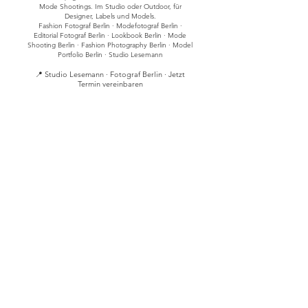
Mode Shootings. Im Studio oder Outdoor, für
Designer, Labels und Models.
Fashion Fotograf Berlin · Modefotograf Berlin ·
Editorial Fotograf Berlin · Lookbook Berlin · Mode
Shooting Berlin · Fashion Photography Berlin · Model
Portfolio Berlin · Studio Lesemann
📍 Studio Lesemann · Fotograf Berlin · Jetzt
Termin vereinbaren